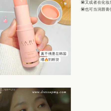
💟又或者在化
💟也可当润唇膏