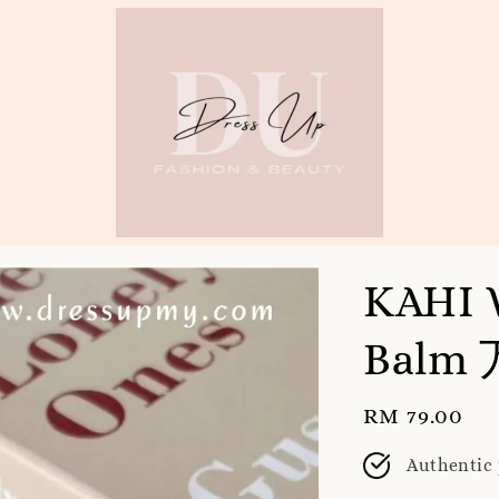
KAHI 
Bal
Regular
RM 79.00
price
Authentic