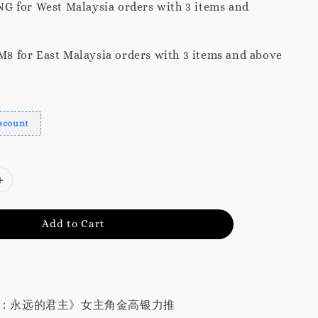
G for West Malaysia orders with 3 items and
 for East Malaysia orders with 3 items and above
scount
Add to Cart
ing：永远的君主》女主角金高银力推