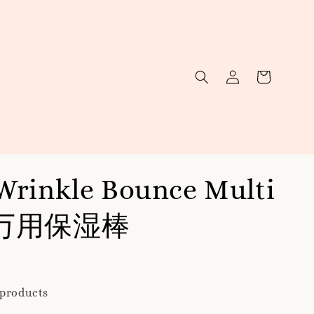
Wrinkle Bounce Multi
m 万用保湿棒
 products