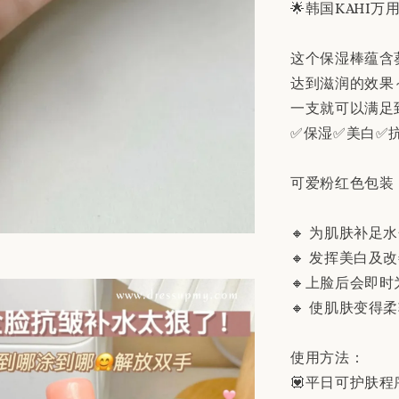
🌟韩国KAHI万
这个保湿棒蕴含
达到滋润的效果
一支就可以满足
✅保湿✅美白✅抗
可爱粉红色包装
🔸 为肌肤补足
🔸 发挥美白及
🔸上脸后会即
🔸 使肌肤变得
使用方法：
💟平日可护肤