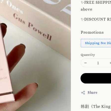
✨️FREE SHIPPIN
above
✨️DISCOUNT RM8
Promotions
Shipping Fee Di
Quantity
Share
韩剧《The K