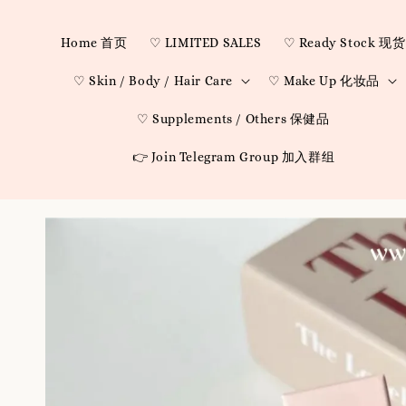
Home 首页
♡ LIMITED SALES
♡ Ready Stock 现货
♡ Skin / Body / Hair Care
♡ Make Up 化妆品
♡ Supplements / Others 保健品
👉 Join Telegram Group 加入群组