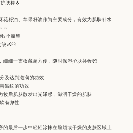
用护肤棒🌟
葵花籽油、苹果籽油作为主要成分，有效为肌肤补水，
～～
到3个愿望
皱👶🏻
，细细一支收藏超方便，随时保湿护肤补妆🥰
水分及达到滋润的功效
改善皱纹的功效
时为妆后肌肤散发出光泽感，滋润干燥的肌肤
柔软有弹性
程序的最后一步中轻轻涂抹在脸颊或干燥的皮肤区域上