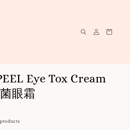
EEL Eye Tox Cream
菌眼霜
 products