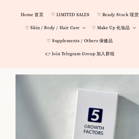
Home 首页
♡ LIMITED SALES
♡ Ready Stock 现货
♡ Skin / Body / Hair Care
♡ Make Up 化妆品
♡ Supplements / Others 保健品
👉 Join Telegram Group 加入群组