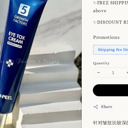
✨️FREE SHIPPIN
above
✨️DISCOUNT RM8
Promotions
Shipping Fee Di
Quantity
Share
针对皱纹比较深