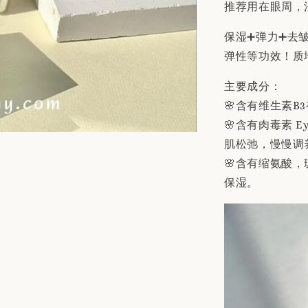
推荐用在眼周，
保湿➕弹力➕去
弹性等功效！质
主要成分：
🌸含有维生素B
🌸含有肉毒素 Ey
肌松弛，慢慢调
🌸含有缩氨酸，
保湿。