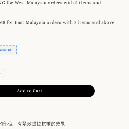
G for West Malaysia orders with 3 items and
 for East Malaysia orders with 3 items and above
scount
Add to Cart
的部位，有紧致提拉抗皱的效果